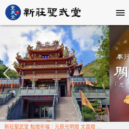
新莊聖武堂丙午年【南巡進香】
新莊聖武堂 點燈祈福：元辰光明燈 文昌燈 財