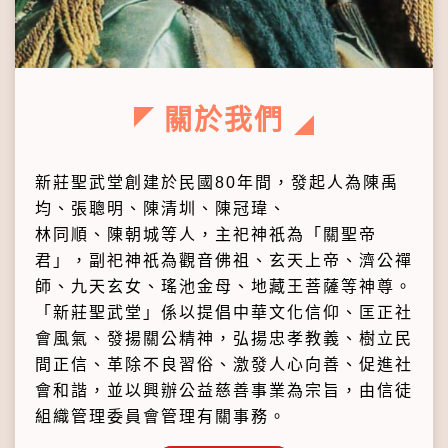
關於我們
新莊聖武堂創建於民國80年間，發起人為陳禹
均、張聰明、陳清圳、陳冠瑋、
林同順、陳朝城等人，主祀神祇為「關聖帝
君」，副祀神祇為觀音佛祖、玄天上帝、濟公禪
師、九天玄女、瑤池金母、地藏王菩薩等神尊。
「新莊聖武堂」係以提倡中華文化信仰、匡正社
會風氣、發揚關公精神，弘揚忠孝教義、樹立民
間正信、革除不良習俗、激發人心向善、促進社
會和諧，並以興辦公益慈善事業為宗旨，由信徒
組織管理委員會管理有關事務。