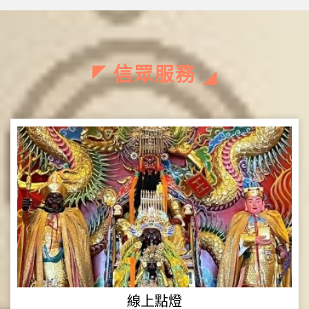
神燈 太歲燈 (祭改、補運已截止)
新莊聖武堂丙午年【南巡進香】
新莊聖武堂 點燈祈福：元辰光明燈 文昌燈 財
信眾服務
神燈 太歲燈 (祭改、補運已截止)
線上點燈