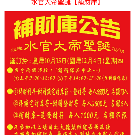
水官大帝聖誕【補財庫】